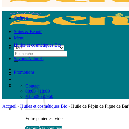
Coffrets
Soins & Beauté
Menu
Huiles et cosmétiques Bio
Recherche
pour :
Savons Naturels
Promotions
Contact
08:00 - 18:00
+33609655960
Accueil
-
Huiles et cosmétiques Bio
-
Huile de Pépin de Figue de Barb
Votre panier est vide.
Retour à la boutique