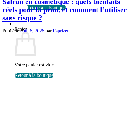
Safran en cosmétique : quels bienfaits
Retour à la boutique
réels pour la peau, et comment l’utiliser
sans risque ?
Panier
Publié le
août 6, 2026
par
Esprizen
Votre panier est vide.
Retour à la boutique