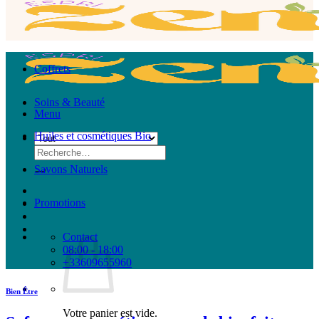
Coffrets
Soins & Beauté
Menu
Huiles et cosmétiques Bio
Recherche
pour :
Savons Naturels
Promotions
Contact
08:00 - 18:00
+33609655960
Bien Être
Votre panier est vide.