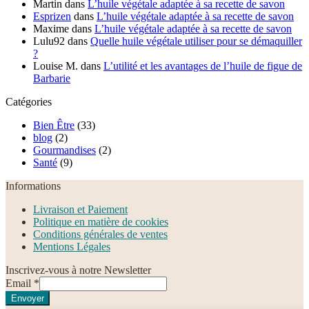
Martin
dans
L’huile végétale adaptée à sa recette de savon
Esprizen
dans
L’huile végétale adaptée à sa recette de savon
Maxime
dans
L’huile végétale adaptée à sa recette de savon
Lulu92
dans
Quelle huile végétale utiliser pour se démaquiller
?
Louise M.
dans
L’utilité et les avantages de l’huile de figue de
Barbarie
Catégories
Bien Être
(33)
blog
(2)
Gourmandises
(2)
Santé
(9)
Informations
Livraison et Paiement
Politique en matière de cookies
Conditions générales de ventes
Mentions Légales
Inscrivez-vous à notre Newsletter
Email
*
Envoyer