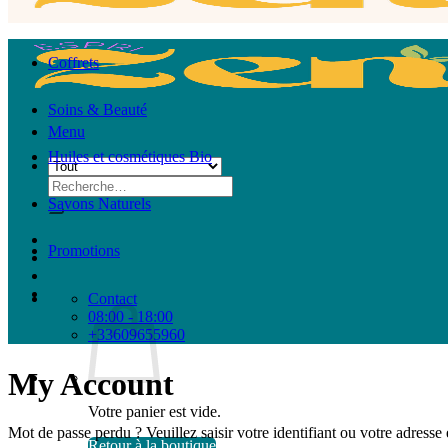
Coffrets
Soins & Beauté
Menu
Huiles et cosmétiques Bio
Recherche
pour :
Savons Naturels
Promotions
Contact
08:00 - 18:00
+33609655960
My Account
Votre panier est vide.
Mot de passe perdu ? Veuillez saisir votre identifiant ou votre adress
Retour à la boutique