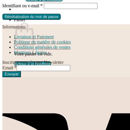
Obligatoire
Identifiant ou e-mail
*
Réinitialisation du mot de passe
Panier
Informations
Livraison et Paiement
Politique en matière de cookies
Conditions générales de ventes
Mentions Légales
Votre panier est vide.
Inscrivez-vous à notre Newsletter
Retour à la boutique
Email
*
Envoyer