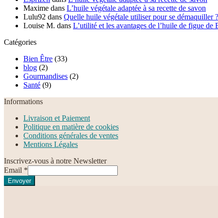
Maxime
dans
L’huile végétale adaptée à sa recette de savon
Lulu92
dans
Quelle huile végétale utiliser pour se démaquiller 
Louise M.
dans
L’utilité et les avantages de l’huile de figue de
Catégories
Bien Être
(33)
blog
(2)
Gourmandises
(2)
Santé
(9)
Informations
Livraison et Paiement
Politique en matière de cookies
Conditions générales de ventes
Mentions Légales
Inscrivez-vous à notre Newsletter
Email
*
Envoyer