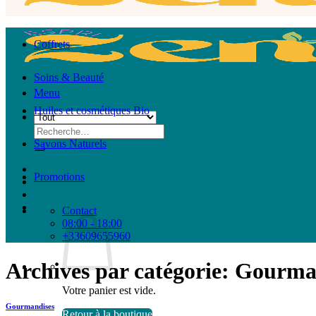
Coffrets
Soins & Beauté
Menu
Huiles et cosmétiques Bio
Recherche
pour :
Savons Naturels
Promotions
Contact
08:00 - 18:00
+33609655960
Archives par catégorie:
Gourma
Votre panier est vide.
Gourmandises
Retour à la boutique