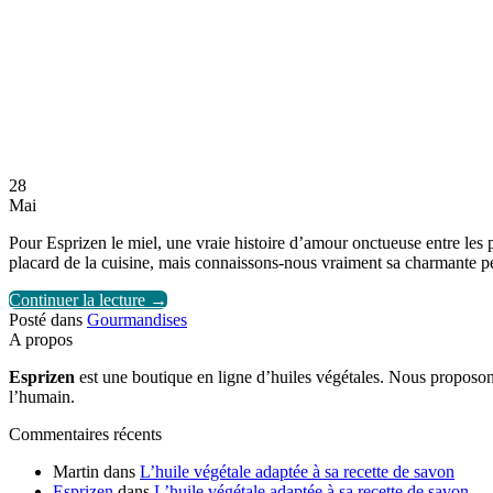
28
Mai
Pour Esprizen le miel, une vraie histoire d’amour onctueuse entre les p
placard de la cuisine, mais connaissons-nous vraiment sa charmante pér
Continuer la lecture
→
Posté dans
Gourmandises
A propos
Esprizen
est une boutique en ligne d’huiles végétales. Nous proposon
l’humain.
Commentaires récents
Martin
dans
L’huile végétale adaptée à sa recette de savon
Esprizen
dans
L’huile végétale adaptée à sa recette de savon